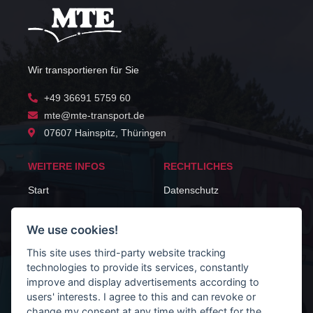
Wir transportieren für Sie
+49 36691 5759 60
mte@mte-transport.de
07607 Hainspitz, Thüringen
WEITERE INFOS
RECHTLICHES
Start
Datenschutz
Über uns
Impressum
We use cookies!
Fuhrpark
Kontakt
This site uses third-party website tracking
technologies to provide its services, constantly
GESCHÄFTSZEITEN
improve and display advertisements according to
Mo-Do 09:00-17:00
users' interests. I agree to this and can revoke or
Fr 09:00-15:00
change my consent at any time with effect for the